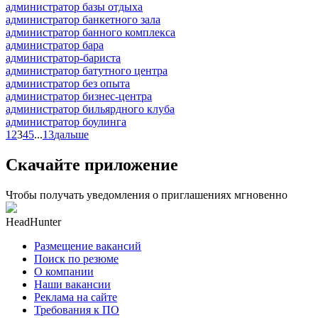
администратор базы отдыха
администратор банкетного зала
администратор банного комплекса
администратор бара
администратор-бариста
администратор батутного центра
администратор без опыта
администратор бизнес-центра
администратор бильярдного клуба
администратор боулинга
1
2
3
4
5
...
13
дальше
Скачайте приложение
Чтобы получать уведомления о приглашениях мгновенно
HeadHunter
Размещение вакансий
Поиск по резюме
О компании
Наши вакансии
Реклама на сайте
Требования к ПО