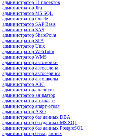
администратор IT-проектов
администратор Jira
администратор MS SQL
администратор Oracle
администратор SAP Basis
администратор SAS
администратор SharePoint
администратор SPA
администратор Unix
администратор WebTutor
администратор WMS
администратор автомойки
администратор автосалона
администратор автосервиса
администратор автошколы
администратор АЗС
администратор-аналитик
администратор-аниматор
администратор антикафе
администратор апарт-отеля
администратор АХО
администратор баз данных DBA
администратор баз данных MS SQL
администратор баз данных PostgreSQL
администратор базы данных