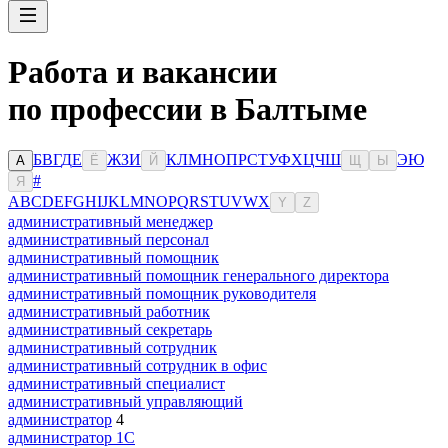
Работа и вакансии
по профессии в Балтыме
Б
В
Г
Д
Е
Ж
З
И
К
Л
М
Н
О
П
Р
С
Т
У
Ф
Х
Ц
Ч
Ш
Э
Ю
А
Ё
Й
Щ
Ы
#
Я
A
B
C
D
E
F
G
H
I
J
K
L
M
N
O
P
Q
R
S
T
U
V
W
X
Y
Z
административный менеджер
административный персонал
административный помощник
административный помощник генерального директора
административный помощник руководителя
административный работник
административный секретарь
административный сотрудник
административный сотрудник в офис
административный специалист
административный управляющий
администратор
4
администратор 1С