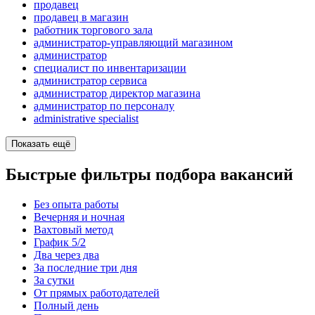
продавец
продавец в магазин
работник торгового зала
администратор-управляющий магазином
администратор
специалист по инвентаризации
администратор сервиса
администратор директор магазина
администратор по персоналу
administrative specialist
Показать ещё
Быстрые фильтры подбора вакансий
Без опыта работы
Вечерняя и ночная
Вахтовый метод
График 5/2
Два через два
За последние три дня
За сутки
От прямых работодателей
Полный день