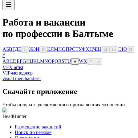
Работа и вакансии
по профессии в Балтыме
А
Б
В
Г
Д
Е
Ж
З
И
К
Л
М
Н
О
П
Р
С
Т
У
Ф
Х
Ц
Ч
Ш
Э
Ю
Ё
Й
Щ
Ы
Я
#
A
B
C
D
E
F
G
H
I
J
K
L
M
N
O
P
Q
R
S
T
U
W
X
V
Y
Z
VFX artist
VIP-менеджер
visual merchandiser
Скачайте приложение
Чтобы получать уведомления о приглашениях мгновенно
HeadHunter
Размещение вакансий
Поиск по резюме
О компании