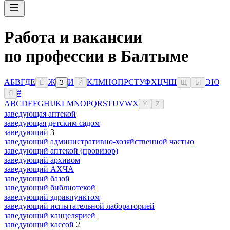
Работа и вакансии
по профессии в Балтыме
А
Б
В
Г
Д
Е
Ж
И
К
Л
М
Н
О
П
Р
С
Т
У
Ф
Х
Ц
Ч
Ш
Э
Ю
Ё
З
Й
Щ
Ы
#
Я
A
B
C
D
E
F
G
H
I
J
K
L
M
N
O
P
Q
R
S
T
U
V
W
X
Y
Z
заведующая аптекой
заведующая детским садом
заведующий
3
заведующий административно-хозяйственной частью
заведующий аптекой (провизор)
заведующий архивом
заведующий АХЧА
заведующий базой
заведующий библиотекой
заведующий здравпунктом
заведующий испытательной лабораторией
заведующий канцелярией
заведующий кассой
2