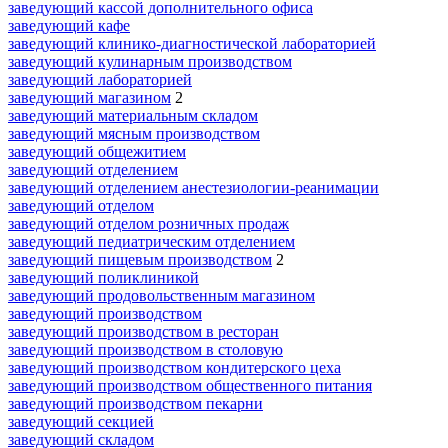
заведующий кассой дополнительного офиса
заведующий кафе
заведующий клинико-диагностической лабораторией
заведующий кулинарным производством
заведующий лабораторией
заведующий магазином
2
заведующий материальным складом
заведующий мясным производством
заведующий общежитием
заведующий отделением
заведующий отделением анестезиологии-реанимации
заведующий отделом
заведующий отделом розничных продаж
заведующий педиатрическим отделением
заведующий пищевым производством
2
заведующий поликлиникой
заведующий продовольственным магазином
заведующий производством
заведующий производством в ресторан
заведующий производством в столовую
заведующий производством кондитерского цеха
заведующий производством общественного питания
заведующий производством пекарни
заведующий секцией
заведующий складом