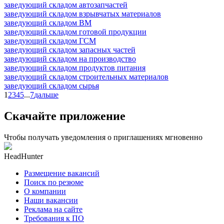
заведующий складом автозапчастей
заведующий складом взрывчатых материалов
заведующий складом ВМ
заведующий складом готовой продукции
заведующий складом ГСМ
заведующий складом запасных частей
заведующий складом на производство
заведующий складом продуктов питания
заведующий складом строительных материалов
заведующий складом сырья
1
2
3
4
5
...
7
дальше
Скачайте приложение
Чтобы получать уведомления о приглашениях мгновенно
HeadHunter
Размещение вакансий
Поиск по резюме
О компании
Наши вакансии
Реклама на сайте
Требования к ПО