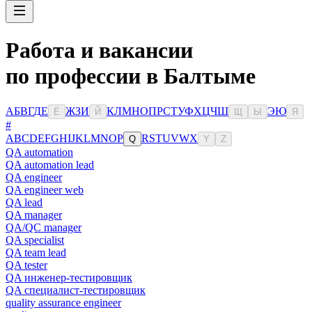
Работа и вакансии
по профессии в Балтыме
А
Б
В
Г
Д
Е
Ж
З
И
К
Л
М
Н
О
П
Р
С
Т
У
Ф
Х
Ц
Ч
Ш
Э
Ю
Ё
Й
Щ
Ы
Я
#
A
B
C
D
E
F
G
H
I
J
K
L
M
N
O
P
R
S
T
U
V
W
X
Q
Y
Z
QA automation
QA automation lead
QA engineer
QA engineer web
QA lead
QA manager
QA/QC manager
QA specialist
QA team lead
QA tester
QA инженер-тестировщик
QA специалист-тестировщик
quality assurance engineer