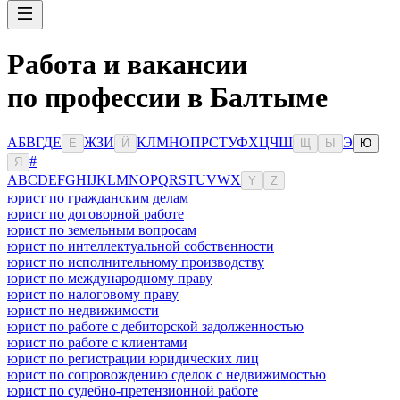
Работа и вакансии
по профессии в Балтыме
А
Б
В
Г
Д
Е
Ж
З
И
К
Л
М
Н
О
П
Р
С
Т
У
Ф
Х
Ц
Ч
Ш
Э
Ё
Й
Щ
Ы
Ю
#
Я
A
B
C
D
E
F
G
H
I
J
K
L
M
N
O
P
Q
R
S
T
U
V
W
X
Y
Z
юрист по гражданским делам
юрист по договорной работе
юрист по земельным вопросам
юрист по интеллектуальной собственности
юрист по исполнительному производству
юрист по международному праву
юрист по налоговому праву
юрист по недвижимости
юрист по работе с дебиторской задолженностью
юрист по работе с клиентами
юрист по регистрации юридических лиц
юрист по сопровождению сделок с недвижимостью
юрист по судебно-претензионной работе