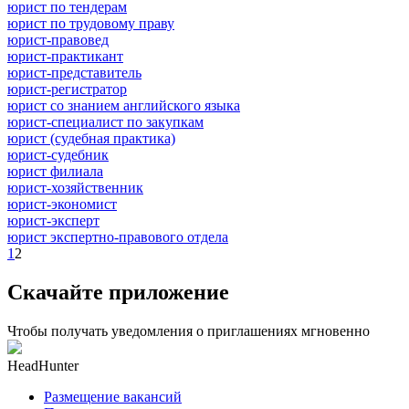
юрист по тендерам
юрист по трудовому праву
юрист-правовед
юрист-практикант
юрист-представитель
юрист-регистратор
юрист со знанием английского языка
юрист-специалист по закупкам
юрист (судебная практика)
юрист-судебник
юрист филиала
юрист-хозяйственник
юрист-экономист
юрист-эксперт
юрист экспертно-правового отдела
1
2
Скачайте приложение
Чтобы получать уведомления о приглашениях мгновенно
HeadHunter
Размещение вакансий