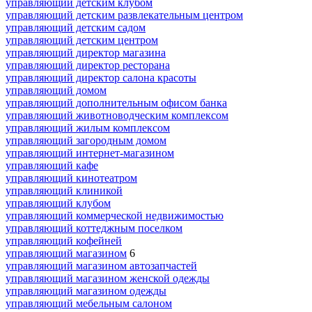
управляющий детским клубом
управляющий детским развлекательным центром
управляющий детским садом
управляющий детским центром
управляющий директор магазина
управляющий директор ресторана
управляющий директор салона красоты
управляющий домом
управляющий дополнительным офисом банка
управляющий животноводческим комплексом
управляющий жилым комплексом
управляющий загородным домом
управляющий интернет-магазином
управляющий кафе
управляющий кинотеатром
управляющий клиникой
управляющий клубом
управляющий коммерческой недвижимостью
управляющий коттеджным поселком
управляющий кофейней
управляющий магазином
6
управляющий магазином автозапчастей
управляющий магазином женской одежды
управляющий магазином одежды
управляющий мебельным салоном