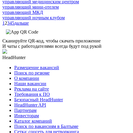
управляющий медицинским центром
управляющий мини-отелем
управляющий МКД
управляющий ночным клубом
1
2
3
4
5
дальше
Сканируйте QR-код, чтобы скачать приложение
И чаты с работодателями всегда будут под рукой
HeadHunter
Размещение вакансий
Поиск по резюме
О компании
Наши вакансии
Реклама на сайте
Требования к ПО
Безопасный HeadHunter
HeadHunter API
Партнерам
Инвесторам
Каталог компаний
Поиск по вакансиям в Балтыме
Сетка: соцсеть для нетворкинга