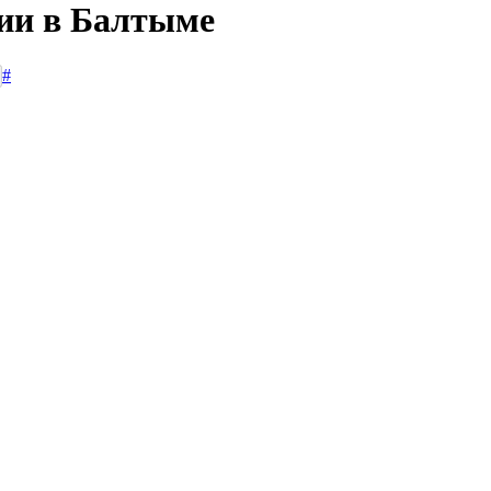
сии в Балтыме
#