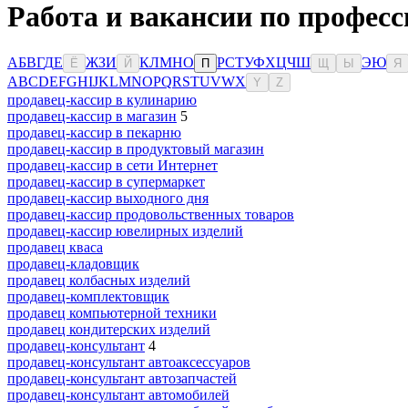
Работа и вакансии по профес
А
Б
В
Г
Д
Е
Ж
З
И
К
Л
М
Н
О
Р
С
Т
У
Ф
Х
Ц
Ч
Ш
Э
Ю
Ё
Й
П
Щ
Ы
Я
A
B
C
D
E
F
G
H
I
J
K
L
M
N
O
P
Q
R
S
T
U
V
W
X
Y
Z
продавец-кассир в кулинарию
продавец-кассир в магазин
5
продавец-кассир в пекарню
продавец-кассир в продуктовый магазин
продавец-кассир в сети Интернет
продавец-кассир в супермаркет
продавец-кассир выходного дня
продавец-кассир продовольственных товаров
продавец-кассир ювелирных изделий
продавец кваса
продавец-кладовщик
продавец колбасных изделий
продавец-комплектовщик
продавец компьютерной техники
продавец кондитерских изделий
продавец-консультант
4
продавец-консультант автоаксессуаров
продавец-консультант автозапчастей
продавец-консультант автомобилей