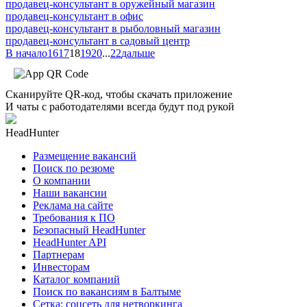
продавец-консультант в оружейный магазин
продавец-консультант в офис
продавец-консультант в рыболовный магазин
продавец-консультант в садовый центр
В начало
16
17
18
19
20
...
22
дальше
Сканируйте QR-код, чтобы скачать приложение
И чаты с работодателями всегда будут под рукой
HeadHunter
Размещение вакансий
Поиск по резюме
О компании
Наши вакансии
Реклама на сайте
Требования к ПО
Безопасный HeadHunter
HeadHunter API
Партнерам
Инвесторам
Каталог компаний
Поиск по вакансиям в Балтыме
Сетка: соцсеть для нетворкинга