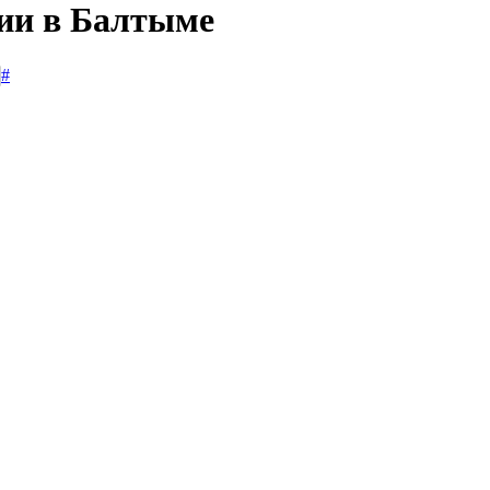
сии в Балтыме
#