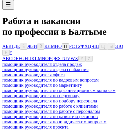
Работа и вакансии
по профессии в Балтыме
А
Б
В
Г
Д
Е
Ж
З
И
К
Л
М
Н
О
Р
С
Т
У
Ф
Х
Ц
Ч
Ш
Э
Ю
Ё
Й
П
Щ
Ы
#
Я
A
B
C
D
E
F
G
H
I
J
K
L
M
N
O
P
Q
R
S
T
U
V
W
X
Y
Z
помощник руководителя отдела продаж
помощник руководителя отдела снабжения
помощник руководителя офиса
помощник руководителя по кадровым вопросам
помощник руководителя по маркетингу
помощник руководителя по организационным вопросам
помощник руководителя по персоналу
помощник руководителя по подбору персонала
помощник руководителя по работе с клиентами
помощник руководителя по работе с персоналом
помощник руководителя по развитию регионов
помощник руководителя по юридическим вопросам
помощник руководителя проекта