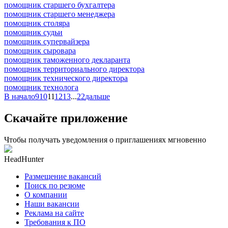
помощник старшего бухгалтера
помощник старшего менеджера
помощник столяра
помощник судьи
помощник супервайзера
помощник сыровара
помощник таможенного декларанта
помощник территориального директора
помощник технического директора
помощник технолога
В начало
9
10
11
12
13
...
22
дальше
Скачайте приложение
Чтобы получать уведомления о приглашениях мгновенно
HeadHunter
Размещение вакансий
Поиск по резюме
О компании
Наши вакансии
Реклама на сайте
Требования к ПО