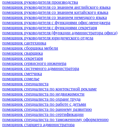
помощник руководителя производства
помощник руководителя со знанием английского языка
помощник руководителя со знанием китайского языка
помощник руководителя со знанием немецкого языка
помощник руководителя с функциями офис-менеджера
помощник руководителя с функциями секретаря
помощник руководителя (функции администратора офиса)
помощник руководителя юридического отдела
помощник сантехника
помощник сборщика мебели
помощник сварщика
помощник секретаря
помощник сервисного инженера
помощник системного администратора
помощник сметчика
помощник сомелье
помощник специалиста
помощник специалиста по контекстной рекламе
помощник специалиста по недвижимости
помощник специалиста по охране труда
помощник специалиста по работе с детьми
помощник специалиста по раннему развитию
помощник специалиста по сертификации
помощник специалиста по таможенному оформлению
помощник старшего администратора