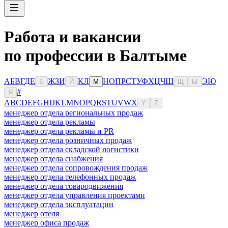
Работа и вакансии
по профессии в Балтыме
А
Б
В
Г
Д
Е
Ж
З
И
К
Л
Н
О
П
Р
С
Т
У
Ф
Х
Ц
Ч
Ш
Э
Ю
Ё
Й
М
Щ
Ы
#
Я
A
B
C
D
E
F
G
H
I
J
K
L
M
N
O
P
Q
R
S
T
U
V
W
X
Y
Z
менеджер отдела региональных продаж
менеджер отдела рекламы
менеджер отдела рекламы и PR
менеджер отдела розничных продаж
менеджер отдела складской логистики
менеджер отдела снабжения
менеджер отдела сопровождения продаж
менеджер отдела телефонных продаж
менеджер отдела товародвижения
менеджер отдела управления проектами
менеджер отдела эксплуатации
менеджер отеля
менеджер офиса продаж