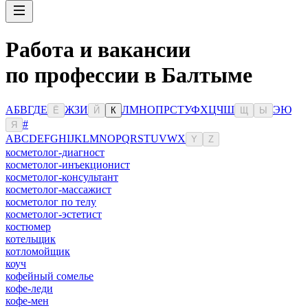
Работа и вакансии
по профессии в Балтыме
А
Б
В
Г
Д
Е
Ж
З
И
Л
М
Н
О
П
Р
С
Т
У
Ф
Х
Ц
Ч
Ш
Э
Ю
Ё
Й
К
Щ
Ы
#
Я
A
B
C
D
E
F
G
H
I
J
K
L
M
N
O
P
Q
R
S
T
U
V
W
X
Y
Z
косметолог-диагност
косметолог-инъекционист
косметолог-консультант
косметолог-массажист
косметолог по телу
косметолог-эстетист
костюмер
котельщик
котломойщик
коуч
кофейный сомелье
кофе-леди
кофе-мен