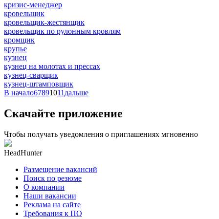
кризис-менеджер
кровельщик
кровельщик-жестянщик
кровельщик по рулонным кровлям
кромщик
крупье
кузнец
кузнец на молотах и прессах
кузнец-сварщик
кузнец-штамповщик
В начало
6
7
8
9
10
11
дальше
Скачайте приложение
Чтобы получать уведомления о приглашениях мгновенно
HeadHunter
Размещение вакансий
Поиск по резюме
О компании
Наши вакансии
Реклама на сайте
Требования к ПО