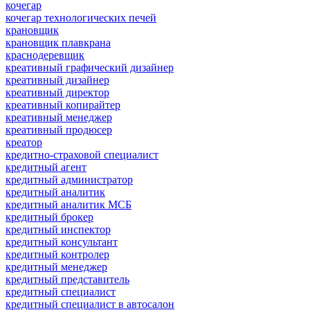
кочегар
кочегар технологических печей
крановщик
крановщик плавкрана
краснодеревщик
креативный графический дизайнер
креативный дизайнер
креативный директор
креативный копирайтер
креативный менеджер
креативный продюсер
креатор
кредитно-страховой специалист
кредитный агент
кредитный администратор
кредитный аналитик
кредитный аналитик МСБ
кредитный брокер
кредитный инспектор
кредитный консультант
кредитный контролер
кредитный менеджер
кредитный представитель
кредитный специалист
кредитный специалист в автосалон