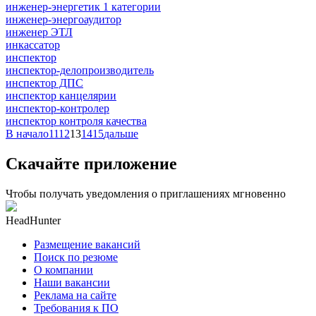
инженер-энергетик 1 категории
инженер-энергоаудитор
инженер ЭТЛ
инкассатор
инспектор
инспектор-делопроизводитель
инспектор ДПС
инспектор канцелярии
инспектор-контролер
инспектор контроля качества
В начало
11
12
13
14
15
дальше
Скачайте приложение
Чтобы получать уведомления о приглашениях мгновенно
HeadHunter
Размещение вакансий
Поиск по резюме
О компании
Наши вакансии
Реклама на сайте
Требования к ПО