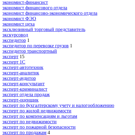
экономист-финансист
экономист финансового отдела
экономист финансово-экономического отдела
экономист ФЭО
экономист цеха
эксклюзивный торговый представитель
экскурсовод
экспедитор
1
экспедитор по перевозке грузов
1
экспедитор транспортный
эксперт
15
эксперт 1С
эксперт-автотехник
эксперт-аналитик
эксперт-аудитор
эксперт-консультант
эксперт-криминалист
эксперт отдела продаж
эксперт-оценщик
эксперт по бухгалтерскому учету и налогообложению
эксперт по жилой недвижимости
эксперт по компенсациям и льготам
эксперт по недвижимости
эксперт по пожарной безопасности
эксперт по продажам
4