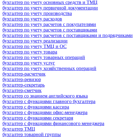
бухгалтер по учету основных средств и ТМЦ
бухгалтер по учету первичной документации
бухгалтер по учету производства
бухгалтер по учету расходов
бухгалтер по учету расчетов с покупателями
бухгалтер по учету расчетов с поставщиками
бухгалтер по учету расчетов с поставщиками и подрядчиками
бухгалтер по учету реализации
бухгалтер по учету ТМЦ и ОС
бухгалтер по учету товара
бухгалтер по учету товарных операций
бухгалтер по учету услуг
бухгалтер по учету хозяйственных операций
бухгалтер-расчетчик
бухгалтер-ревизор
бухгалтер-секретарь
бухгалтер-сметчик
бухгалтер со знанием английского языка
бухгалтер с функциями главного бухгалтера
бухгалтер с функциями кассира
бухгалтер с функциями офис-менеджера
бухгалтер с функциями секретаря
бухгалтер с функциями финансового менеджера
бухгалтер ТМЦ
бухгалтер товарной группы