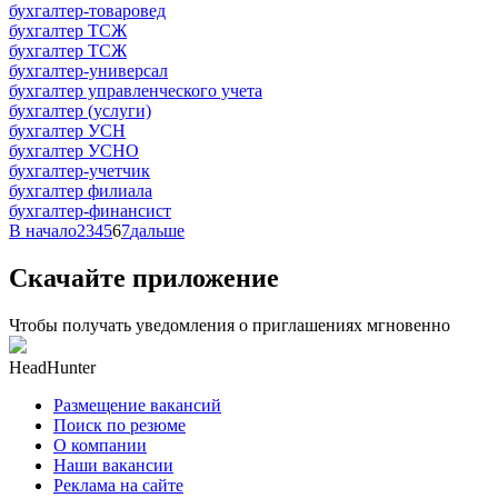
бухгалтер-товаровед
бухгалтер ТСЖ
бухгалтер ТСЖ
бухгалтер-универсал
бухгалтер управленческого учета
бухгалтер (услуги)
бухгалтер УСН
бухгалтер УСНО
бухгалтер-учетчик
бухгалтер филиала
бухгалтер-финансист
В начало
2
3
4
5
6
7
дальше
Скачайте приложение
Чтобы получать уведомления о приглашениях мгновенно
HeadHunter
Размещение вакансий
Поиск по резюме
О компании
Наши вакансии
Реклама на сайте