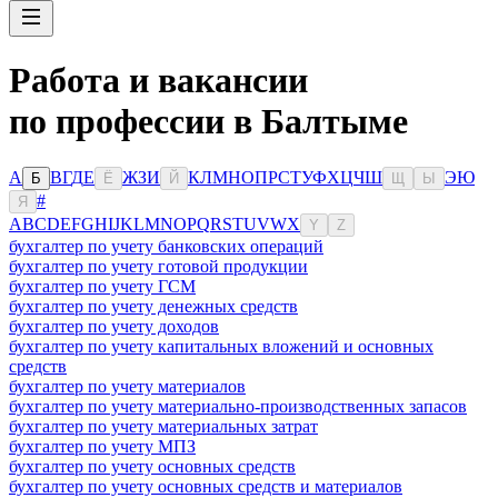
Работа и вакансии
по профессии в Балтыме
А
В
Г
Д
Е
Ж
З
И
К
Л
М
Н
О
П
Р
С
Т
У
Ф
Х
Ц
Ч
Ш
Э
Ю
Б
Ё
Й
Щ
Ы
#
Я
A
B
C
D
E
F
G
H
I
J
K
L
M
N
O
P
Q
R
S
T
U
V
W
X
Y
Z
бухгалтер по учету банковских операций
бухгалтер по учету готовой продукции
бухгалтер по учету ГСМ
бухгалтер по учету денежных средств
бухгалтер по учету доходов
бухгалтер по учету капитальных вложений и основных
средств
бухгалтер по учету материалов
бухгалтер по учету материально-производственных запасов
бухгалтер по учету материальных затрат
бухгалтер по учету МПЗ
бухгалтер по учету основных средств
бухгалтер по учету основных средств и материалов