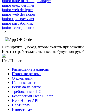
junior trade marketing manager
junior ui/ux-designer
junior web designer
junior web developer
junior программист
junior разработчик
junior тестировщик
1
2
Сканируйте QR-код, чтобы скачать приложение
И чаты с работодателями всегда будут под рукой
HeadHunter
Размещение вакансий
Поиск по резюме
О компании
Наши вакансии
Реклама на сайте
Требования к ПО
Безопасный HeadHunter
HeadHunter API
Партнерам
Инвесторам