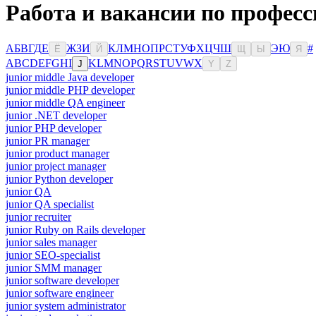
Работа и вакансии по профес
А
Б
В
Г
Д
Е
Ж
З
И
К
Л
М
Н
О
П
Р
С
Т
У
Ф
Х
Ц
Ч
Ш
Э
Ю
#
Ё
Й
Щ
Ы
Я
A
B
C
D
E
F
G
H
I
K
L
M
N
O
P
Q
R
S
T
U
V
W
X
J
Y
Z
junior middle Java developer
junior middle PHP developer
junior middle QA engineer
junior .NET developer
junior PHP developer
junior PR manager
junior product manager
junior project manager
junior Python developer
junior QA
junior QA specialist
junior recruiter
junior Ruby on Rails developer
junior sales manager
junior SEO-specialist
junior SMM manager
junior software developer
junior software engineer
junior system administrator