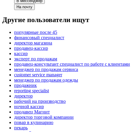
В мессенджер
На почту
Другие пользователи ищут
популярные после 45
финансовый специалист
директор магазина
продавец-кассир
кассир
эксперт по продажам
продавец-консультант специалист по работе с клиентами
менеджер по продажам сервиса
customer service manager
менеджер по продажам одежды
продажник
reporting specialist
директор
рабочий на производство
ночной кассир
продавец Магнит
директор торговой компании
повар в кулинарию
пекарь