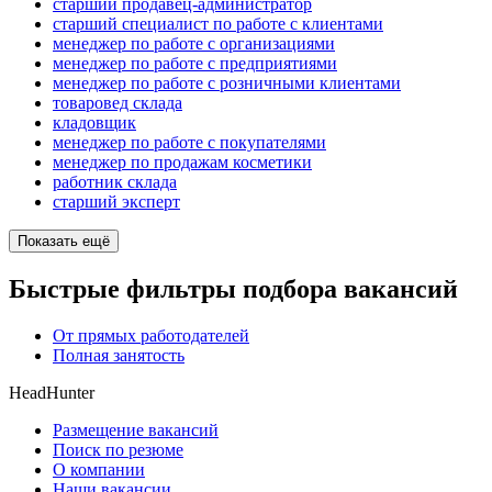
старший продавец-администратор
старший специалист по работе с клиентами
менеджер по работе с организациями
менеджер по работе с предприятиями
менеджер по работе с розничными клиентами
товаровед склада
кладовщик
менеджер по работе с покупателями
менеджер по продажам косметики
работник склада
старший эксперт
Показать ещё
Быстрые фильтры подбора вакансий
От прямых работодателей
Полная занятость
HeadHunter
Размещение вакансий
Поиск по резюме
О компании
Наши вакансии