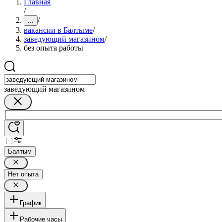
Главная
/
/
...
вакансии в Балтыме
/
заведующий магазином
/
без опыта работы
заведующий магазином
Балтым
Нет опыта
График
Рабочие часы