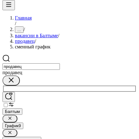
Главная
/
/
...
вакансии в Балтыме
/
продавец
/
сменный график
продавец
Балтым
График
9