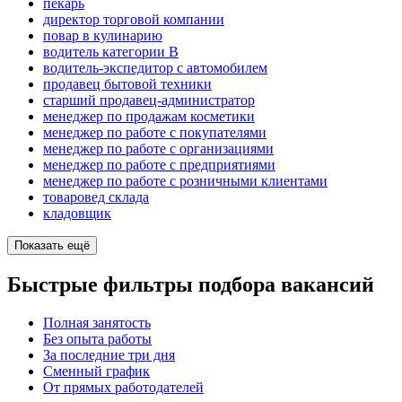
пекарь
директор торговой компании
повар в кулинарию
водитель категории B
водитель-экспедитор с автомобилем
продавец бытовой техники
старший продавец-администратор
менеджер по продажам косметики
менеджер по работе с покупателями
менеджер по работе с организациями
менеджер по работе с предприятиями
менеджер по работе с розничными клиентами
товаровед склада
кладовщик
Показать ещё
Быстрые фильтры подбора вакансий
Полная занятость
Без опыта работы
За последние три дня
Сменный график
От прямых работодателей