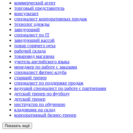
коммерческий агент
торговый представитель
консультант
специалист корпоративных продаж
технолог одежды
заведующий
специалист по IT
заведующий кассой
повар горячего цеха
рабочий склада
товаровед магазина
учитель английского языка
менеджер по работе с заказами
специалист фитнес-клуба
старший тренер
специалист по поддержке продаж
ведущий специалист по работе с партнерами
детский тренер по футболу
детский тренер
инструктор по обучению
кладовщик на склад
корпоративный бизнес-тренер
Показать ещё