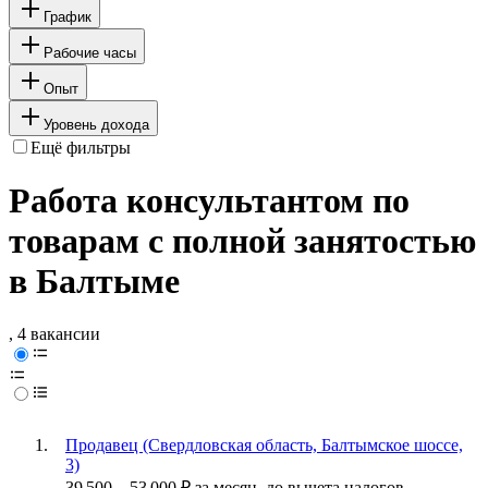
График
Рабочие часы
Опыт
Уровень дохода
Ещё фильтры
Работа консультантом по
товарам с полной занятостью
в Балтыме
, 4 вакансии
Продавец (Свердловская область, Балтымское шоссе,
3)
39 500
–
53 000
₽
за месяц,
до вычета налогов