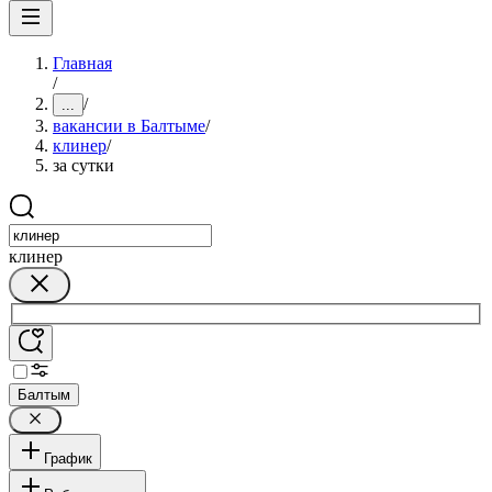
Главная
/
/
...
вакансии в Балтыме
/
клинер
/
за сутки
клинер
Балтым
График