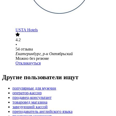
USTA Hotels
4.2
•
54
отзыва
Екатеринбург, р-н Октябрьский
Можно без резюме
Откликнуться
Другие пользователи ищут
популярные для мужчин
оператор-кассир
продавец-консультант
товаровед магазина
заведующий кассой
преподаватель английского языка