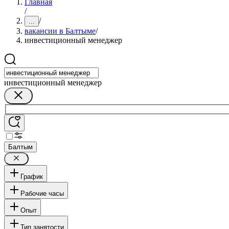
Главная
/
/
...
вакансии в Балтыме
/
инвестиционный менеджер
инвестиционный менеджер
Балтым
График
Рабочие часы
Опыт
Тип занятости