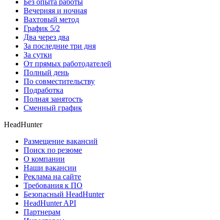
Без опыта работы
Вечерняя и ночная
Вахтовый метод
График 5/2
Два через два
За последние три дня
За сутки
От прямых работодателей
Полный день
По совместительству
Подработка
Полная занятость
Сменный график
HeadHunter
Размещение вакансий
Поиск по резюме
О компании
Наши вакансии
Реклама на сайте
Требования к ПО
Безопасный HeadHunter
HeadHunter API
Партнерам