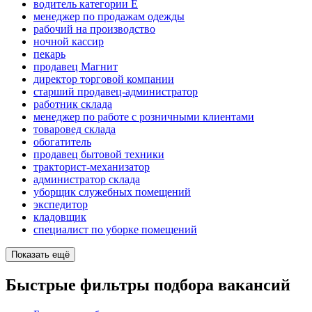
водитель категории E
менеджер по продажам одежды
рабочий на производство
ночной кассир
пекарь
продавец Магнит
директор торговой компании
старший продавец-администратор
работник склада
менеджер по работе с розничными клиентами
товаровед склада
обогатитель
продавец бытовой техники
тракторист-механизатор
администратор склада
уборщик служебных помещений
экспедитор
кладовщик
специалист по уборке помещений
Показать ещё
Быстрые фильтры подбора вакансий