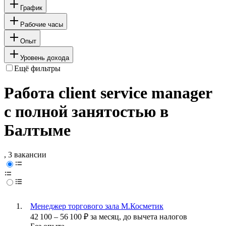
График
Рабочие часы
Опыт
Уровень дохода
Ещё фильтры
Работа client service manager
с полной занятостью в
Балтыме
, 3 вакансии
Менеджер торгового зала М.Косметик
42 100
–
56 100
₽
за месяц,
до вычета налогов