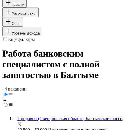
График
Рабочие часы
Опыт
Уровень дохода
Ещё фильтры
Работа банковским
специалистом с полной
занятостью в Балтыме
, 4 вакансии
Продавец (Свердловская область, Балтымское шоссе,
3)
39 500
–
53 000
₽
за месяц,
до вычета налогов