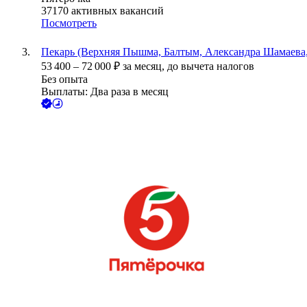
37170
активных вакансий
Посмотреть
Пекарь (Верхняя Пышма, Балтым, Александра Шамаева,
53 400
–
72 000
₽
за месяц,
до вычета налогов
Без опыта
Выплаты: Два раза в месяц