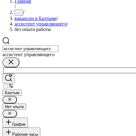
Главная
/
/
...
вакансии в Балтыме
/
ассистент управляющего
/
без опыта работы
ассистент управляющего
Балтым
Нет опыта
График
Рабочие часы