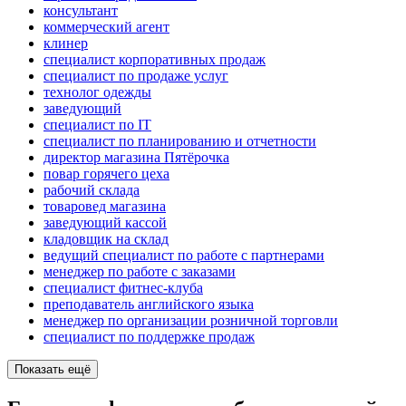
консультант
коммерческий агент
клинер
специалист корпоративных продаж
специалист по продаже услуг
технолог одежды
заведующий
специалист по IT
специалист по планированию и отчетности
директор магазина Пятёрочка
повар горячего цеха
рабочий склада
товаровед магазина
заведующий кассой
кладовщик на склад
ведущий специалист по работе с партнерами
менеджер по работе с заказами
специалист фитнес-клуба
преподаватель английского языка
менеджер по организации розничной торговли
специалист по поддержке продаж
Показать ещё