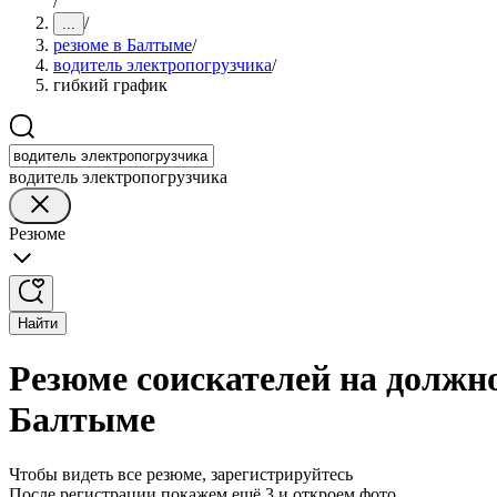
/
/
...
резюме в Балтыме
/
водитель электропогрузчика
/
гибкий график
водитель электропогрузчика
Резюме
Найти
Резюме соискателей на должн
Балтыме
Чтобы видеть все резюме, зарегистрируйтесь
После регистрации покажем ещё 3 и откроем фото