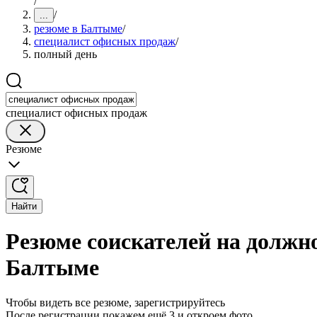
/
/
...
резюме в Балтыме
/
специалист офисных продаж
/
полный день
специалист офисных продаж
Резюме
Найти
Резюме соискателей на должн
Балтыме
Чтобы видеть все резюме, зарегистрируйтесь
После регистрации покажем ещё 3 и откроем фото