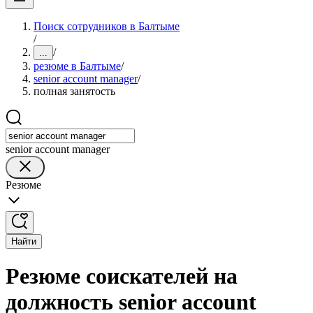
Поиск сотрудников в Балтыме
/
/
...
резюме в Балтыме
/
senior account manager
/
полная занятость
senior account manager
Резюме
Найти
Резюме соискателей на
должность senior account