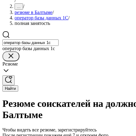
/
/
...
резюме в Балтыме
/
оператор базы данных 1С
/
полная занятость
оператор базы данных 1с
Резюме
Найти
Резюме соискателей на должно
Балтыме
Чтобы видеть все резюме, зарегистрируйтесь
После регистрации покажем ещё 7 и откроем фото