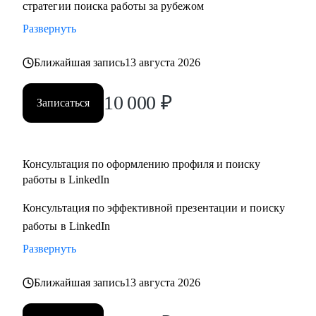
стратегии поиска работы за рубежом
адаптация резюме под конкретную позицию, принципы
Развернуть
работы с джоб бордами, понимание уровня зарплат.
• Поддержу на всех этапах поиска работы и переговоров с
Ближайшая запись
13 августа 2026
компанией (включая обсуждение зарплаты).
10 000
₽
Записаться
Кому могу помочь:
• Всем специалистам в сфере ИТ и маркетинга, кто хочет
строить карьеру за рубежом
• Руководителям и тем, кто хочет дорасти до
Консультация по оформлению профиля и поиску
работы в LinkedIn
управленческих позиций
Консультация по эффективной презентации и поиску
работы в LinkedIn
Развернуть
Ближайшая запись
13 августа 2026