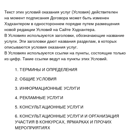
Текст этих условий оказания услуг (Условия) действителен
на момент подписания Договора может быть изменен
Хэдхантером в одностороннем порядке путем размещения
новой редакции Условий на Сайте Хэдхантера.
В Условиях используются заголовки, обозначающие название
услуги. Эти заголовки дают названия разделам, в которых
описываются условия оказания услуг.
В Условиях используются ссылки на пункты, состоящие только
из цифр. Такие ссылки ведут на пункты этих Условий.
1. ТЕРМИНЫ И ОПРЕДЕЛЕНИЯ
2. ОБЩИЕ УСЛОВИЯ
3. ИНФОРМАЦИОННЫЕ УСЛУГИ
1.1. Хэдхантер, или
Хэдхантер, ООО
4. РЕКЛАМНЫЕ УСЛУГИ
HeadHunter, или
«Хэдхантер», ИНН
2.1. Типы и статусы регистрации
5. КОНСУЛЬТАЦИОННЫЕ УСЛУГИ
Исполнитель
7718620740, адрес:
Типы регистрации
3.1. Предоставление доступа к базе данных
2.2. Активация услуг
6. КОНСУЛЬТАЦИОННЫЕ УСЛУГИ И ОРГАНИЗАЦИЯ
125047, г. Москва,
резюме с предложениями Соискателей
Описание и активация
УЧАСТИЯ В КОНКУРСАХ, ЯРМАРКАХ И ПРОЧИХ
2.1.1. Заказчику может быть присвоен один
4.0. Общие условия оказания рекламных услуг
внутригородская
о трудоустройстве с возможностью просмотра
МЕРОПРИЯТИЯХ
из Типов регистраций.
территория
4.0.1. Хэдхантер оказывает Заказчику услугу