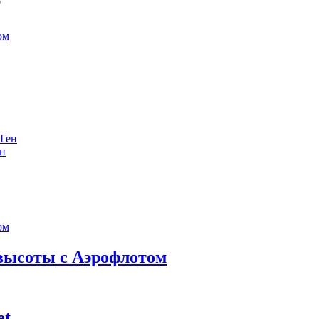
е
ен
 высоты с Аэрофлотом
et