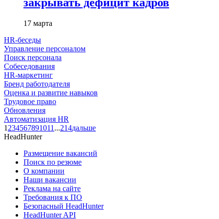
закрывать дефицит кадров
17 марта
HR-беседы
Управление персоналом
Поиск персонала
Собеседования
HR-маркетинг
Бренд работодателя
Оценка и развитие навыков
Трудовое право
Обновления
Автоматизация HR
1
2
3
4
5
6
7
8
9
10
11
...
214
дальше
HeadHunter
Размещение вакансий
Поиск по резюме
О компании
Наши вакансии
Реклама на сайте
Требования к ПО
Безопасный HeadHunter
HeadHunter API