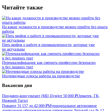
Читайте также
На какие должности в производстве можно прийти без опыта
работы
Пять мифов о работе в промышленности, которые уже
не актуальны
Переквалификация: как сменить профессию безопасно
и без лишних трат
Неочевидные плюсы работы на производстве
Вакансии дня
Продавец-консультант (МЦ Цум)
от
50 000
₽
Орматек, ГК,
Нижний Тагил
Повар
от
31 157
до
42 000
₽
Муниципальное автономное
дошкольное образовательное учреждение Детский сад № 12