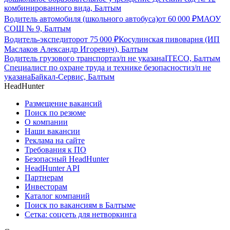
комбинированного вида, Балтым
Водитель автомобиля (школьного автобуса)
от
60 000
₽
МАОУ
СОШ № 9, Балтым
Водитель-экспедитор
от
75 000
₽
Косулинская пивоварня (ИП
Маслаков Александр Игоревич), Балтым
Водитель грузового транспорта
з/п не указана
ITECO, Балтым
Специалист по охране труда и технике безопасности
з/п не
указана
Байкал-Сервис, Балтым
HeadHunter
Размещение вакансий
Поиск по резюме
О компании
Наши вакансии
Реклама на сайте
Требования к ПО
Безопасный HeadHunter
HeadHunter API
Партнерам
Инвесторам
Каталог компаний
Поиск по вакансиям в Балтыме
Сетка: соцсеть для нетворкинга