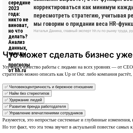
корректироваться как минимум каждый
пересмотреть стратегию, учитывая ре
мы говорим о придании веса HR-функц
Наталья Данина, главный эксперт hh.ru по рынку труда,
Что может сделать бизнес уже
Улучшать качество работы с людьми на всех уровнях — от СЕО
стратегию можно описать как Up or Out: либо компания растёт,
✅ Человекоцентричность и бережное отношение
✅ Найм без стереотипов
✅ Удержание людей
✅ Развитие бренда работодателя
✅ Управление впечатлениями сотрудников
Разумеется, это непростые системные и глубинные изменения,
Но тот факт, что эта тема звучит в актуальной повестке сам