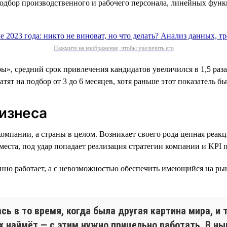
подбор производственного и рабочего персонала, линейных фун
Нажмите на изображение, чтобы увеличить его
ы», средний срок привлечения кандидатов увеличился в 1,5 раз
атят на подбор от 3 до 6 месяцев, хотя раньше этот показатель 
бизнеса
пании, а страны в целом. Возникает своего рода цепная реакци
о места, под удар попадает реализация стратегии компании и KP
енно работает, а с невозможностью обеспечить имеющийся на ры
ь в то время, когда была другая картина мира, и 
х наймёт — с этим нужно прицельно работать. В н