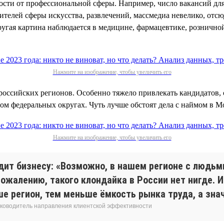
имости от профессиональной сферы. Например, число вакансий дл
вителей сферы искусства, развлечений, массмедиа невелико, отс
ругая картина наблюдается в медицине, фармацевтике, розничной
Нажмите на изображение, чтобы увеличить его
российских регионов. Особенно тяжело привлекать кандидатов, 
ом федеральных округах. Чуть лучше обстоят дела с наймом в М
Нажмите на изображение, чтобы увеличить его
дит бизнесу: «Возможно, в нашем регионе с людьм
сожалению, такого клондайка в России нет нигде. 
регион, тем меньше ёмкость рынка труда, а знач
 руководитель направления клиентской эффективности