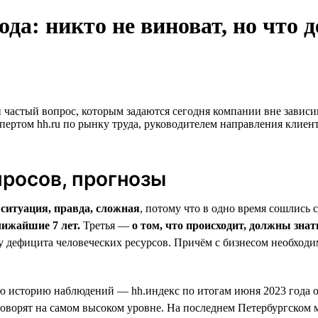
ода: никто не виноват, но что 
 частый вопрос, которым задаются сегодня компании вне зависи
ртом hh.ru по рынку труда, руководителем направления клиент
просов, прогнозы
—
ситуация, правда, сложная
, потому что в одно время сошлись
лижайшие 7 лет.
Третья —
о том, что происходит, должны знат
 дефицита человеческих ресурсов. Причём с бизнесом необходим
ю историю наблюдений — hh.индекс по итогам июня 2023 года оп
й говорят на самом высоком уровне. На последнем Петербургск