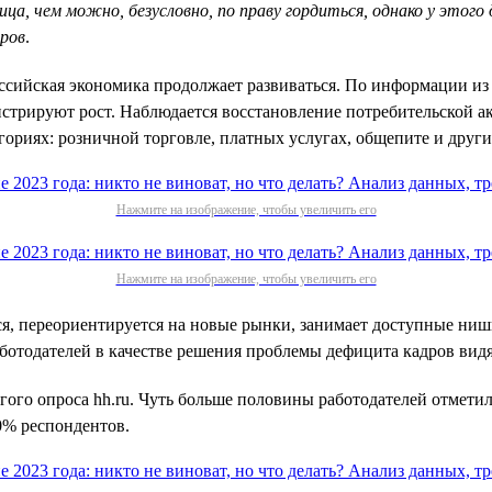
тица, чем можно, безусловно, по праву гордиться, однако у эт
дров
.
оссийская экономика продолжает развиваться. По информации и
стрируют рост. Наблюдается восстановление потребительской ак
ориях: розничной торговле, платных услугах, общепите и други
Нажмите на изображение, чтобы увеличить его
Нажмите на изображение, чтобы увеличить его
ется, переориентируется на новые рынки, занимает доступные н
ботодателей в качестве решения проблемы дефицита кадров видя
гого опроса hh.ru. Чуть больше половины работодателей отметил
0% респондентов.