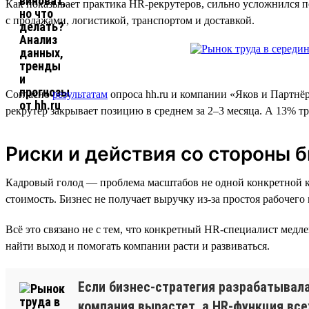
Как показывает практика HR-рекрутеров, сильно усложнился 
с продажами, логистикой, транспортом и доставкой.
Согласно
результатам
опроса hh.ru и компании «Яков и Партнёр
рекрутер закрывает позицию в среднем за 2–3 месяца. А 13% тр
Риски и действия со стороны 
Кадровый голод — проблема масштабов не одной конкретной ком
стоимость. Бизнес не получает выручку из-за простоя рабочег
Всё это связано не с тем, что конкретный HR-специалист медл
найти выход и помогать компании расти и развиваться.
Если бизнес-стратегия разрабатывалас
компания вырастет, а HR-функция все