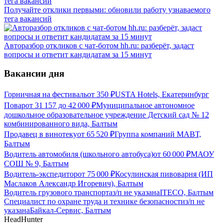
Получайте отклики первыми: обновили работу узнаваемого
тега вакансий
Авторазбор откликов с чат-ботом hh.ru: разберёт, задаст
вопросы и ответит кандидатам за 15 минут
Вакансии дня
Горничная на фестиваль
от
350
₽
USTA Hotels, Екатеринбург
Повар
от
31 157
до
42 000
₽
Муниципальное автономное
дошкольное образовательное учреждение Детский сад № 12
комбинированного вида, Балтым
Продавец в винотеку
от
65 520
₽
Группа компаний МАВТ,
Балтым
Водитель автомобиля (школьного автобуса)
от
60 000
₽
МАОУ
СОШ № 9, Балтым
Водитель-экспедитор
от
75 000
₽
Косулинская пивоварня (ИП
Маслаков Александр Игоревич), Балтым
Водитель грузового транспорта
з/п не указана
ITECO, Балтым
Специалист по охране труда и технике безопасности
з/п не
указана
Байкал-Сервис, Балтым
HeadHunter