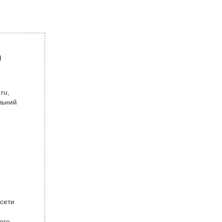
р
ru,
льний
 сети
ого