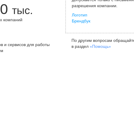
0
разрешения компании.
тыс.
Логотип
х компаний
Брендбук
+
По другим вопросам обращайт
в и сервисов для работы
в раздел
«Помощь»
ом
Санкт-Петербург
Я
ул. Жуковского, д. 19, особняк
ул