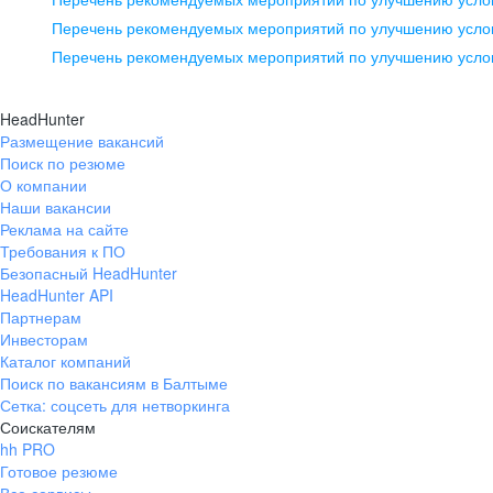
pr@ural.hh.ru
Перечень рекомендуемых мероприятий по улучшению услов
Перечень рекомендуемых мероприятий по улучшению усло
Новосибирск
ул. Большевистская, д. 35,
HeadHunter
помещение 21
Размещение вакансий
Поиск по резюме
+7 383 207-94-64
О компании
pr@nsk.hh.ru
Наши вакансии
Реклама на сайте
Требования к ПО
Безопасный HeadHunter
HeadHunter API
Партнерам
Инвесторам
Каталог компаний
Поиск по вакансиям в Балтыме
Сетка: соцсеть для нетворкинга
Соискателям
hh PRO
Готовое резюме