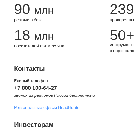
90
239
млн
резюме в базе
проверенны
18
50
млн
инструменто
посетителей ежемесячно
с персонал
Контакты
Единый телефон
+7 800 100-64-27
звонок из регионов России бесплатный
Региональные офисы HeadHunter
Москва
Инвесторам
внутригородская территория