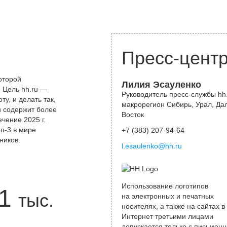
Пресс-цент
оторой
Лилия Эсауленко
 Цель hh.ru —
Руководитель пресс-службы hh.
у, и делать так,
макрорегион Сибирь, Урал, Да
и содержит более
Восток
чение 2025 г.
оп-3 в мире
+7 (383) 207-94-64
ников.
l.esaulenko@hh.ru
Использование логотипов
1
тыс.
на электронных и печатных
носителях, а также на сайтах в
Интернет третьими лицами
допускается только с письменн